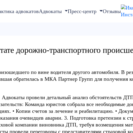
актика адвокатов
Адвокаты
Пресс-центр
Отзывы
ьтате дорожно-транспортного происш
изошедшего по вине водителя другого автомобиля. В рез
давшая обратилась в МКА Партнер Групп для получения 
 Адвокаты провели детальный анализ обстоятельств ДТ
азательств: Команда юристов собрала все необходимые до
иях. • Копии счетов за лечение и реабилитацию. • Доку
казания очевидцев аварии. 3. Подготовка претензии к с
аховой компании виновника ДТП, требуя возмещения ма
исты провели переговоры с представителями страховой к