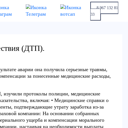
8 967 132 81
33
ествия (ДТП).
ультате аварии она получила серьезные травмы,
компенсации за понесенные медицинские расходы,
П, изучили протоколы полиции, медицинские
казательства, включая: • Медицинские справки о
менты, подтверждающие утрату заработка из-за
траховой компании: На основании собранных
териального ущерба и компенсации морального
омпании, настаивая на необходимости выплаты